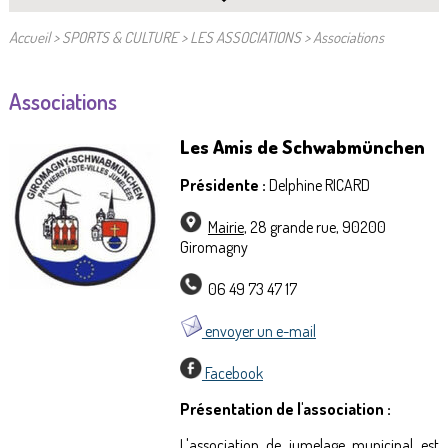
Accueil
>
SPORTS & CULTURE
>
LES ASSOCIATIONS
>
Associations
Associations
Les Amis de Schwabmünchen
Présidente :
Delphine RICARD
Mairie
, 28 grande rue,
90200
Giromagny
06 49 73 47 17
envoyer un e-mail
Facebook
Présentation de l'association :
L'association
de jumelage municipal est