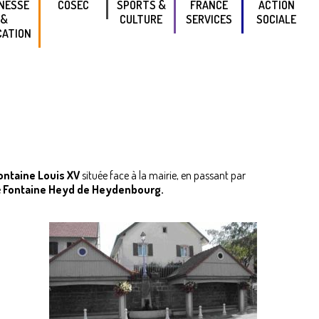
NESSE
COSEC
SPORTS &
FRANCE
ACTION
&
CULTURE
SERVICES
SOCIALE
CATION
LES
PRÉSENTATION
ORGANISATION
STANTES
ASSOCIATIONS
DU CCAS
NOS
RNELLES
PASS SPORTS
PARTENAIRES
SOLIDARITÉ
VICES À
& CULTURE
PRÉVENTION/
FANCE ET
« PASS’Sport »
SANTÉ
MILLE
DU MINISTÈRE
LIEN SOCIAL
RIPTION
CONTRAT
PUBLICATIONS
LAIRE
D'ENGAGEMENT
Fontaine Louis XV
située face à la mairie, en passant par
COLE
REPUBLICAIN
e
Fontaine Heyd de Heydenbourg.
RNELLE
CENTRE
COLE
SOCIO-
ENTAIRE
CULTUREL
LLÈGE
MÉDIATHÈQUE
INTERCOMMUNALE
SSION
CALE
THÉÂTRE DU
PACE
PILIER
UNES