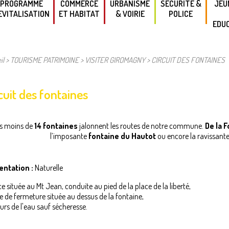
PROGRAMME
COMMERCE
URBANISME
SECURITE &
JEU
EVITALISATION
ET HABITAT
& VOIRIE
POLICE
EDU
Présentation
LOUER –
PLU/PLUi
PRÉVENTION
GARAGE
DES RISQUES
ASSI
Nos partenaires
FORMALITES
MATE
il
>
TOURISME PATRIMOINE
>
VISITER GIROMAGNY
>
CIRCUIT DES FONTAINES
ACHETER -
URBANISME
ARRÊTÉS DE
Revitalisation-
INVESTIR
POLICE
SER
Mazarin
DT/DICT
L'EN
PROGRAMME
VOIRIE
PRE-PLAINTE
Aménagement
cuit des fontaines
FA
D'AIDES
EN LIGNE
Mazarine
RENOVATION
HABITAT
INSC
FAÇADES
AMENDE
equalification de
SCO
COMMERÇANTS
 friche ferroviaire
PUBLICITÉ
DECLARER
s moins de
14 fontaines
jalonnent les routes de notre commune.
De la 
& ARTISANS
É
t des Carrières de
RÈGLEMENTAIRE
UNE
l’imposante
fontaine du Hautot
ou encore la ravissant
MATE
l’Est
AIDES AUX
MANIFESTATION
ENTRETIEN
COMMERCANTS
SPORTIVE
É
chéma Directeur
VOIRIE
- ARTISANS
ÉLÉM
entation :
Naturelle
Immobilier
DEMANDE –
ergétique (SDIE)
AIDES AUX
STATIONNEMENT
CO
e située au Mt Jean, conduite au pied de la place de la liberté,
TPE & PME
Économie-Halle
INFO -
MI
 de fermeture située au dessus de la fontaine,
Multi-activités
ZERO
NUISANCES
LO
urs de l'eau sauf sécheresse.
LOGEMENT
SONORES
ES
atrimoine-Église
VACANT
JE