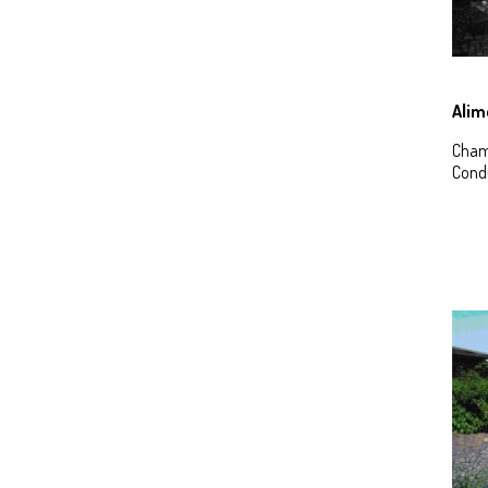
Alim
Chamb
Condu