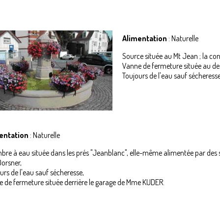
DECLARER -
bitat-Presbytère
MINI
A
Habitat-
QUAD/MOTO
FINA
Discothèque
POU
INFO – HAIES
Alimentation
: Naturelle
JE
Jeunesse-Pôle
INFO -
sportif
Source située au Mt Jean ; la co
DENEIGEMENT
Vanne de fermeture située au des
ducation-Groupe
DECLARER -
Toujours de l'eau sauf sécheresse
Scolaire
OISEAUX
Requalification
DECLARER –
ancienne école
ANIMAL NON
Lhomme
DOMESTIQUE
Sécurité-
DECLARER –
entation
: Naturelle
Vidéoprotection
CHIEN
Voie Verte
CATEGORISE
re à eau située dans les prés "Jeanblanc", elle-même alimentée par des 
Dorsner,
Centre-Bourg 1
ANIMAUX
urs de l'eau sauf sécheresse,
DOMESTIQUES
Centre-Bourg 2
 de fermeture située derrière le garage de Mme KUDER.
DISTILLATION
Centre-Bourg 3
DÉCLARATION
aubourg Belfort
DEMARCHAGE