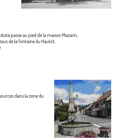
DEMANDE -
IDES
SUBVENTION
NCIERES
INFRASTRUCTURES
R LES
SPORTIVES
UNES
DÉCLARER
nduite passe au pied de la maison Mazarin,
UNE
sus de la fontaine du Hautot,
MANIFESTATION
.
SPORTIVE
ECOLE DE
MUSIQUE
PISCINE
sources dans la zone du