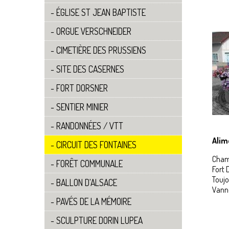
FAMILLE
Ha
GIRO.COM
ÉGLISE ST JEAN BAPTISTE
LOUER LE PARC
ACTE MARIAGE
PARADIS DES
JUMELAGE
ORGUE VERSCHNEIDER
ACTE DECES
LOUPS
LEGALISATION/
LOUER DU
CIMETIÈRE DES PRUSSIENS
APOSTILLE
MATERIEL
SITE DES CASERNES
ATTESTATION
É
DÉCLARER -
D’ACCUEIL
CHAMBRE
FORT DORSNER
D’HÔTES
CHANGEMENT
ADRESSE
SENTIER MINIER
DÉCLARER -
MEUBLÉ DE
CONCESSION
RANDONNÉES / VTT
TOURISME
CIMETIÈRE
Alim
BANDEROLES
CIRCUIT DES FONTAINES
TERRASSE /
Chamb
FORÊT COMMUNALE
ÉTALAGE
Fort 
Toujo
BALLON D'ALSACE
Vanne
PAVÉS DE LA MÉMOIRE
F
SCULPTURE DORIN LUPEA